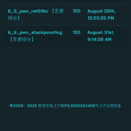
6_5_pwn_ret2libc 【竞赛
100
August 26th,
得分】
12:23:35 PM
6_6_pwn_stackpovoting
100
August 31st,
【竞赛得分】
8:14:38 AM
©2000 -
2026
看雪学苑 /
沪ICP备2022023406号
/
沪公网安备
31011502006611号 / 域名：
加速乐
/ SSL证书：
亚洲诚信
/ Based on