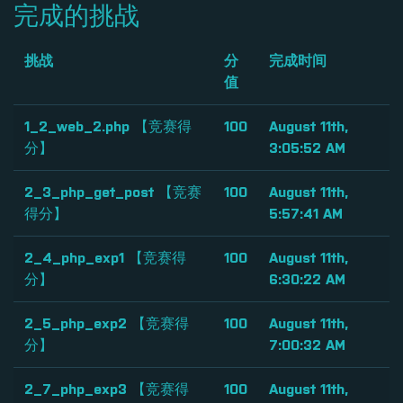
完成的挑战
挑战
分
完成时间
值
1_2_web_2.php 【竞赛得
100
August 11th,
分】
3:05:52 AM
2_3_php_get_post 【竞赛
100
August 11th,
得分】
5:57:41 AM
2_4_php_exp1 【竞赛得
100
August 11th,
分】
6:30:22 AM
2_5_php_exp2 【竞赛得
100
August 11th,
分】
7:00:32 AM
2_7_php_exp3 【竞赛得
100
August 11th,