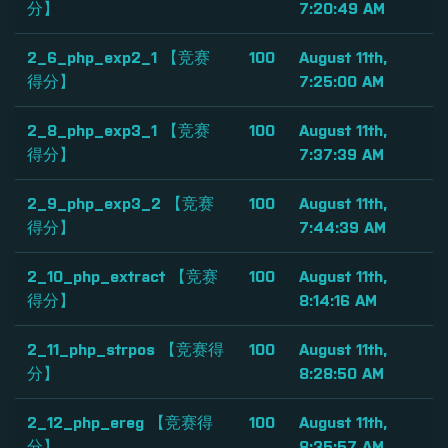
分】
7:20:49 AM
2_6_php_exp2_1 【竞赛
100
August 11th,
得分】
7:25:00 AM
2_8_php_exp3_1 【竞赛
100
August 11th,
得分】
7:37:39 AM
2_9_php_exp3_2 【竞赛
100
August 11th,
得分】
7:44:39 AM
2_10_php_extract 【竞赛
100
August 11th,
得分】
8:14:16 AM
2_11_php_strpos 【竞赛得
100
August 11th,
分】
8:28:50 AM
2_12_php_ereg 【竞赛得
100
August 11th,
分】
8:35:57 AM