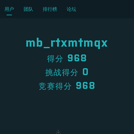
用户
团队
排行榜
论坛
mb_rtxmtmqx
968
得分
0
挑战得分
968
竞赛得分