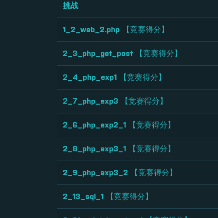
挑战
1_2_web_2.php 【竞赛得分】
2_3_php_get_post 【竞赛得分】
2_4_php_exp1 【竞赛得分】
2_7_php_exp3 【竞赛得分】
2_6_php_exp2_1 【竞赛得分】
2_8_php_exp3_1 【竞赛得分】
2_9_php_exp3_2 【竞赛得分】
2_13_sql_1 【竞赛得分】