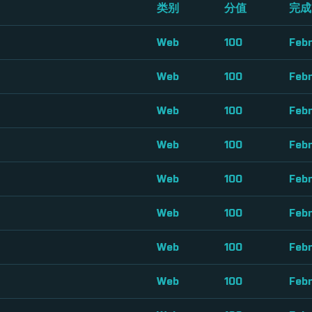
类别
分值
完成
Web
100
Febr
Web
100
Febr
Web
100
Febr
Web
100
Febr
Web
100
Febr
Web
100
Febr
Web
100
Febr
Web
100
Febr