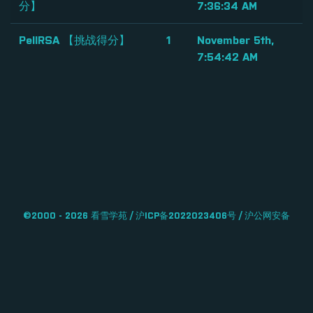
分】
7:36:34 AM
PellRSA 【挑战得分】
1
November 5th,
7:54:42 AM
©2000 -
2026
看雪学苑 /
沪ICP备2022023406号
/
沪公网安备
31011502006611号 / 域名：
加速乐
/ SSL证书：
亚洲诚信
/ Based on
CTFd
&
CTFd-Whale