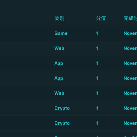
类别
分值
完成
Game
1
Novem
Web
1
Novem
App
1
Novem
App
1
Novem
Web
1
Novem
Crypto
1
Novem
Crypto
1
Novem