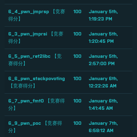
6_4_pwn_jmprsp 【竞赛
100
January 5th,
得分】
1:19:23 PM
6_3_pwn_jmprsi 【竞赛
100
January 5th,
得分】
1:20:45 PM
6_5_pwn_ret2libc 【竞
100
January 5th,
赛得分】
2:57:00 PM
6_6_pwn_stackpovoting
100
January 6th,
【竞赛得分】
12:22:26 AM
6_7_pwn_fmt0 【竞赛得
100
January 6th,
分】
1:41:45 AM
6_9_pwn_poc 【竞赛得
100
January 7th,
分】
6:58:12 AM