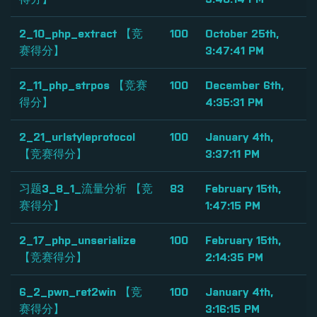
2_10_php_extract 【竞
100
October 25th,
赛得分】
3:47:41 PM
2_11_php_strpos 【竞赛
100
December 6th,
得分】
4:35:31 PM
2_21_urlstyleprotocol
100
January 4th,
【竞赛得分】
3:37:11 PM
习题3_8_1_流量分析 【竞
83
February 15th,
赛得分】
1:47:15 PM
2_17_php_unserialize
100
February 15th,
【竞赛得分】
2:14:35 PM
6_2_pwn_ret2win 【竞
100
January 4th,
赛得分】
3:16:15 PM