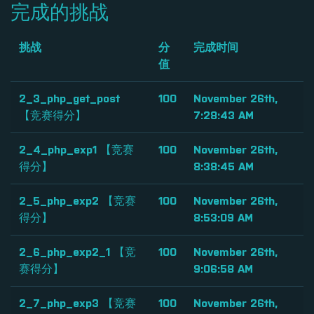
完成的挑战
挑战
分
完成时间
值
2_3_php_get_post
100
November 26th,
【竞赛得分】
7:28:43 AM
2_4_php_exp1 【竞赛
100
November 26th,
得分】
8:38:45 AM
2_5_php_exp2 【竞赛
100
November 26th,
得分】
8:53:09 AM
2_6_php_exp2_1 【竞
100
November 26th,
赛得分】
9:06:58 AM
2_7_php_exp3 【竞赛
100
November 26th,