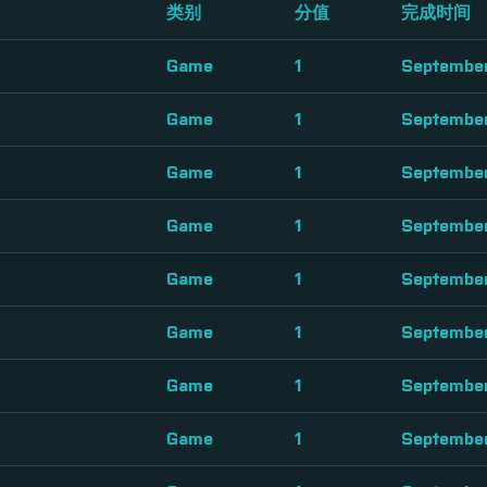
类别
分值
完成时间
Game
1
September
Game
1
September
Game
1
September
Game
1
September
Game
1
September
Game
1
September
Game
1
September
Game
1
September