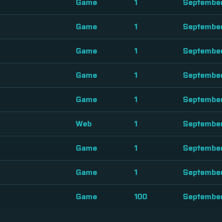
Game
1
September
Game
1
September
Game
1
September
Game
1
September
Game
1
September
Web
1
September
Game
1
September
Game
1
September
Game
100
September