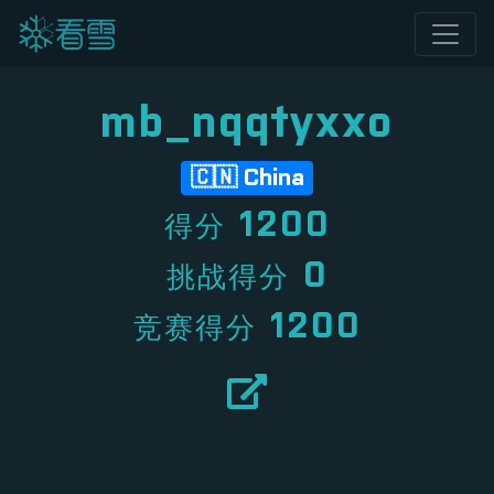
mb_nqqtyxxo
China
1200
得分
0
挑战得分
1200
竞赛得分