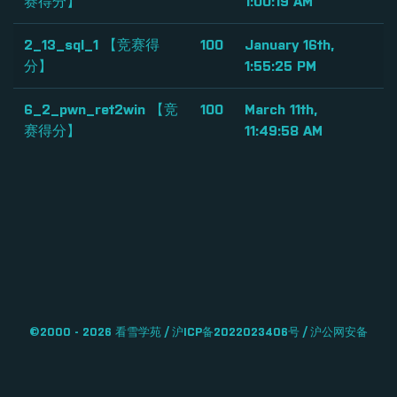
赛得分】
1:00:19 AM
2_13_sql_1 【竞赛得
100
January 16th,
分】
1:55:25 PM
6_2_pwn_ret2win 【竞
100
March 11th,
赛得分】
11:49:58 AM
©2000 -
2026
看雪学苑 /
沪ICP备2022023406号
/
沪公网安备
31011502006611号 / 域名：
加速乐
/ SSL证书：
亚洲诚信
/ Based on